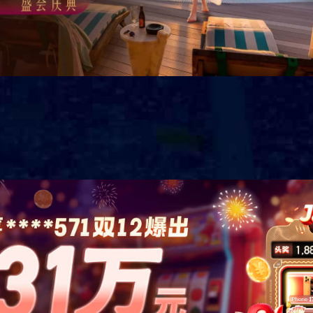
阅报栏维护方法
现在环境污染越来越严重，室外
城市中看到阅报栏的玻璃上蒙上
情况阅报栏本身的价值就...