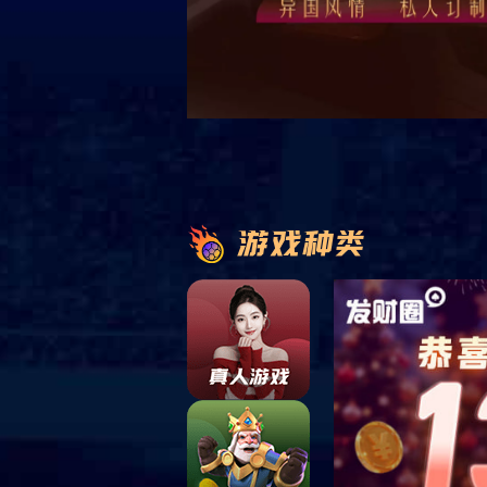
热门关键词：
您的位置:
主页
新闻资讯
新闻资讯
行业动态
常见问题