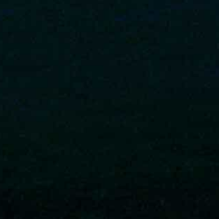
旁，一张硕大无比的圆形餐桌引发路人围观，从韭菜
式咖喱烩大虾、法式香煎银鳕鱼配牛排，桌上陆
了解详情
一页
末页
二维码